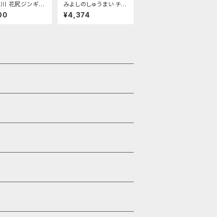
川 花尻ジンギス
みよしのしゅうまい チル
凍)/Aセット(3袋
ド/6パック入×3ケース
00
¥4,374
)