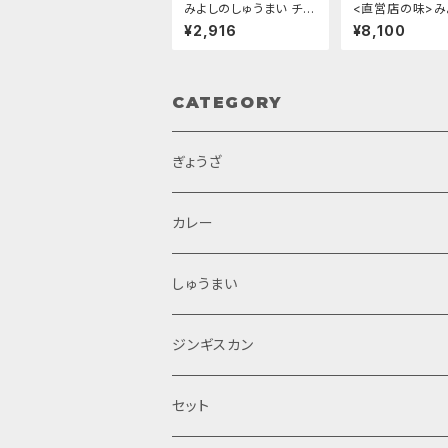
みよしのしゅうまい チル
<直営店の味>み
ド/6パック入×2ケース
冷凍生ぎょうざ×
¥2,916
¥8,100
CATEGORY
ぎょうざ
カレー
しゅうまい
ジンギスカン
セット