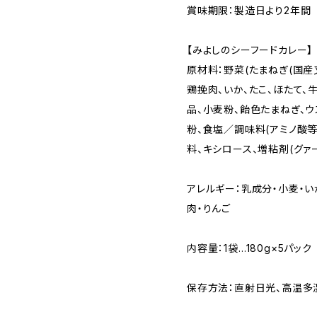
賞味期限：製造日より2年間
【みよしのシーフードカレー】
原材料：野菜(たまねぎ(国産
鶏挽肉、いか、たこ、ほたて、
品、小麦粉、飴色たまねぎ、ウ
粉、食塩／調味料(アミノ酸等
料、キシロース、増粘剤(グァ
アレルギー：乳成分・小麦・い
肉・りんご
内容量：1袋…180g×5パック
保存方法：直射日光、高温多