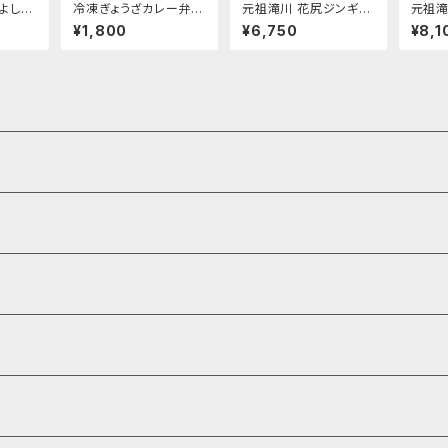
よしの
冷凍ぎょうざカレー弁当
元祖滝川 花尻ジンギス
元祖滝
6袋
300g×3袋
カン(冷凍)/Bセット(5袋
カン(冷
¥1,800
¥6,750
¥8,1
入･1箱)
入･2箱