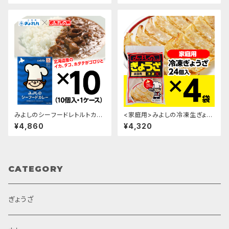
みよしのシーフードレトルトカレ
<家庭用>みよしの冷凍生ぎょう
ー/10パック入・1ケース
ざ×4袋
¥4,860
¥4,320
CATEGORY
ぎょうざ