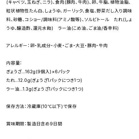
(キャベツ、玉ねぎ、ニラ)、食肉(豚肉、牛肉)、卵、牛脂、植物油脂、
粒状植物性たん白、しょうゆ、ガーリック、食塩、野菜だし入り調味
料、砂糖、コショー/調味料(アミノ酸等)、ソルビトール たれ(しょ
うゆ、醸造酢、還元水飴) ラー油(こめ油、ごま油/香辛料)
アレルギー：卵・乳成分・小麦・ごま・大豆・豚肉・牛肉
内容量：
ぎょうざ…162g(9個入)×6パック
たれ…12.0g(ぎょうざ1パックにつき1つ)
ラー油…1.3g(ぎょうざ1パックにつき1つ)
保存方法：冷蔵庫(10℃以下)で保存
賞味期限：製造日含め9日間