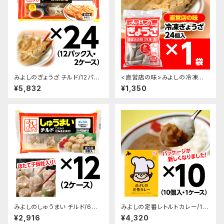
みよしのぎょうざ チルド/12パッ
<直営店の味>みよしの冷凍生
ク入・2ケース
ぎょうざ×1袋
¥5,832
¥1,350
みよしのしゅうまい チルド/6パッ
みよしの定番レトルトカレー/10
ク入×2ケース
パック入・1ケース
¥2,916
¥4,320