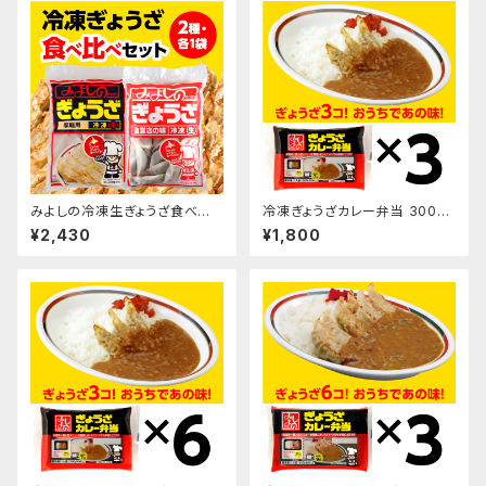
みよしの冷凍生ぎょうざ食べ比
冷凍ぎょうざカレー弁当 300g
べセット
×3袋
¥2,430
¥1,800