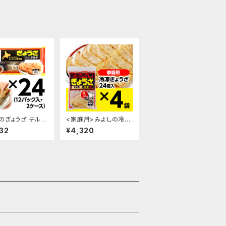
のぎょうざ チル
<家庭用>みよしの冷凍
2パック入・2ケース
生ぎょうざ×4袋
32
¥4,320