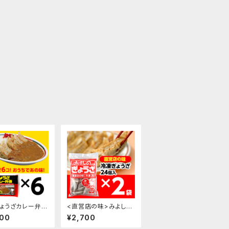
ょうざカレー弁当
<直営店の味>みよしの
×6袋
冷凍生ぎょうざ×2袋
400
¥2,700