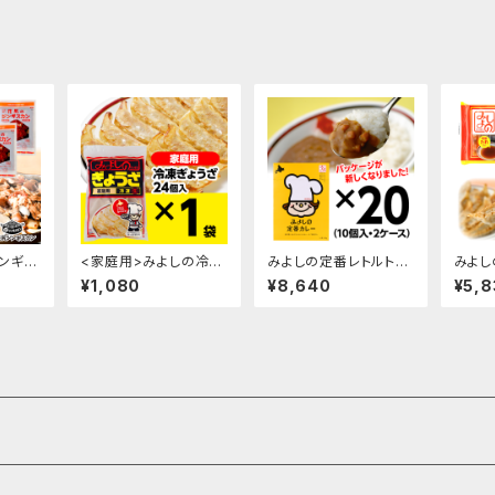
ンギス
<家庭用>みよしの冷凍
みよしの定番レトルトカ
みよし
ト(3袋
生ぎょうざ×1袋
レー/10パック入・2ケー
ド/1
¥1,080
¥8,640
¥5,8
ス