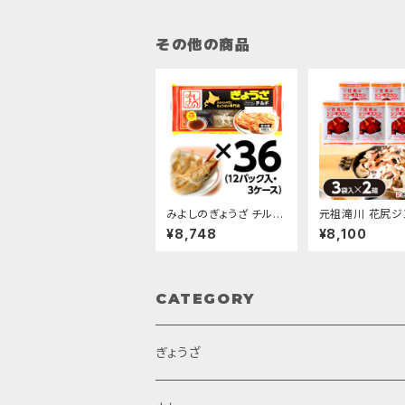
その他の商品
みよしのぎょうざ チル
元祖滝川 花尻ジ
ド/12パック入・3ケース
カン(冷凍)/Aセッ
¥8,748
¥8,100
入･2箱)
CATEGORY
ぎょうざ