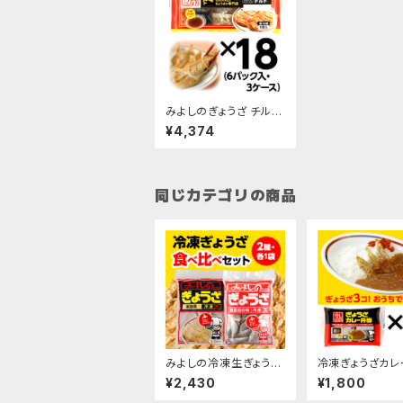
みよしのぎょうざ チル
ド/6パック入・3ケース
¥4,374
同じカテゴリの商品
みよしの冷凍生ぎょうざ
冷凍ぎょうざカレ
食べ比べセット
300g×3袋
¥2,430
¥1,800