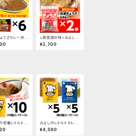
ょうざカレー弁当
<直営店の味>みよしの
×6袋
冷凍生ぎょうざ×2袋
400
¥2,700
の定番レトルトカ
みよしのレトルトカレー
10パック入・1ケー
2種類セット／各5パック
20
¥4,590
入・1ケース