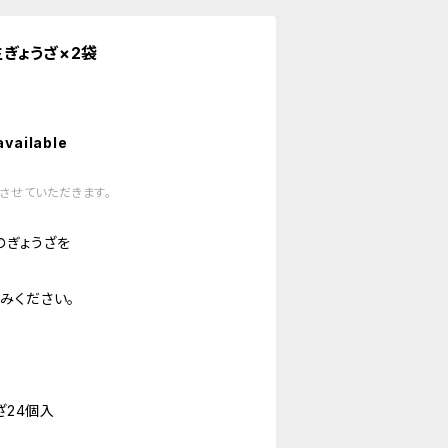
ぎょうざ×2袋
available
させていただきます。
のぎょうざを
みください。
ざ24個入