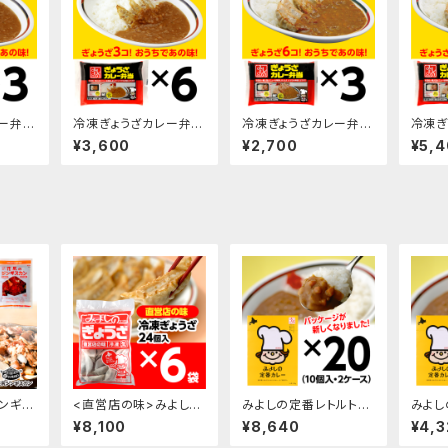
ー弁当
冷凍ぎょうざカレー弁当
冷凍ぎょうざカレー弁当
冷凍ぎ
300g×6袋
510g×3袋
510g
¥3,600
¥2,700
¥5,
ンギス
<直営店の味>みよしの
みよしの定番レトルトカ
みよし
ト(5袋
冷凍生ぎょうざ×6袋
レー/10パック入・2ケー
レー/
¥8,100
¥8,640
¥4,3
ス
ス