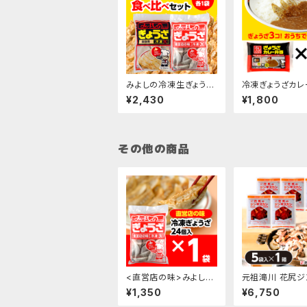
みよしの冷凍生ぎょうざ
冷凍ぎょうざカレ
食べ比べセット
300g×3袋
¥2,430
¥1,800
その他の商品
<直営店の味>みよしの
元祖滝川 花尻ジ
冷凍生ぎょうざ×1袋
カン(冷凍)/Bセッ
¥1,350
¥6,750
入･1箱)