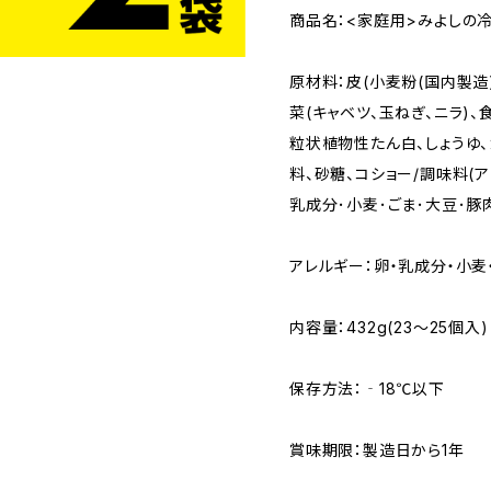
商品名：<家庭用>みよしの冷
原材料：皮(小麦粉(国内製造
菜(キャベツ、玉ねぎ、ニラ)、
粒状植物性たん白、しょうゆ、
料、砂糖、コショー/調味料(ア
乳成分･小麦･ごま･大豆･豚
アレルギー：卵・乳成分・小麦
内容量：432g(23～25個入
保存方法：‐18℃以下
賞味期限：製造日から1年