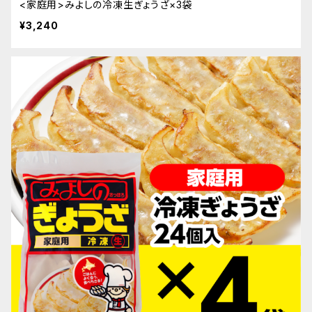
<家庭用>みよしの冷凍生ぎょうざ×3袋
¥3,240